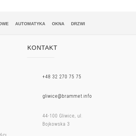
OWE
AUTOMATYKA
OKNA
DRZWI
KONTAKT
+48 32 270 75 75
gliwice@brammet.info
44-100 Gliwice, ul.
Bojkowska 3
zka
Tomasz
Piotr K
wska
Pachuła
ŚCI
11 lat temu