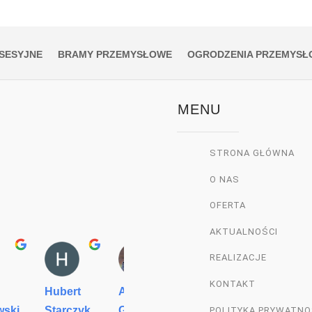
SESYJNE
BRAMY PRZEMYSŁOWE
OGRODZENIA PRZEMYSŁ
MENU
STRONA GŁÓWNA
O NAS
OFERTA
AKTUALNOŚCI
REALIZACJE
KONTAKT
Hubert
Adrian
Grzegorz
Agnies
wski
Starczyk
Grzesiczek
Ba
Godle
POLITYKA PRYWATNO