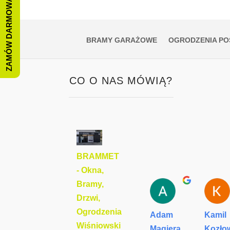
ZAMÓW DARMOWĄ WYCENĘ
BRAMY GARAŻOWE
OGRODZENIA PO
CO O NAS MÓWIĄ?
BRAMMET
- Okna,
Bramy,
Drzwi,
Ogrodzenia
Adam
Kamil
Wiśniowski
Magiera
Kozło