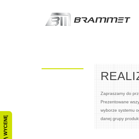
REAL
Zapraszamy do prze
Prezentowane wszys
wyborze systemu og
danej grupy produkt