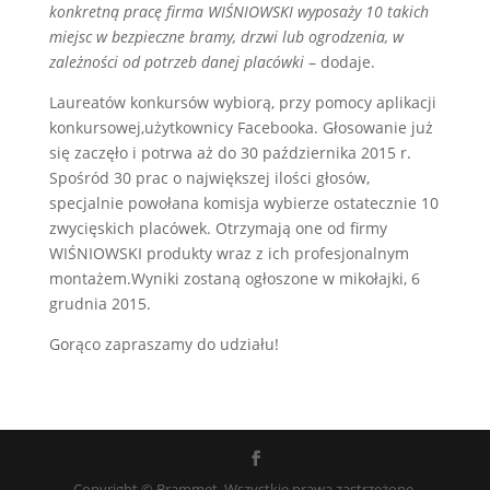
konkretną pracę firma WIŚNIOWSKI wyposaży 10 takich
miejsc w bezpieczne bramy, drzwi lub ogrodzenia, w
zależności od potrzeb danej placówki
– dodaje.
Laureatów konkursów wybiorą, przy pomocy aplikacji
konkursowej,użytkownicy Facebooka. Głosowanie już
się zaczęło i potrwa aż do 30 października 2015 r.
Spośród 30 prac o największej ilości głosów,
specjalnie powołana komisja wybierze ostatecznie 10
zwycięskich placówek. Otrzymają one od firmy
WIŚNIOWSKI produkty wraz z ich profesjonalnym
montażem.Wyniki zostaną ogłoszone w mikołajki, 6
grudnia 2015.
Gorąco zapraszamy do udziału!
Copyright © Brammet. Wszystkie prawa zastrzeżone.