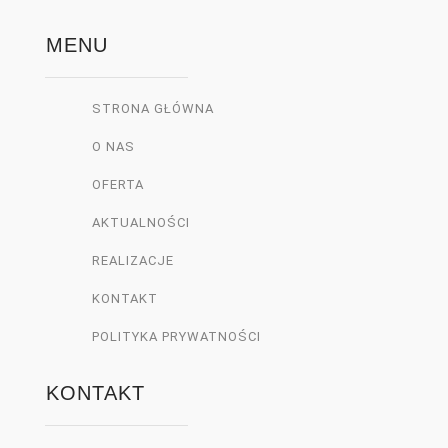
Montaz 
MENU
na czas  
zgodnie z 
umowa. 
STRONA GŁÓWNA
Ekipa 
O NAS
montując
a pełna 
OFERTA
fachura. 
AKTUALNOŚCI
Pozdrawi
REALIZACJE
am
KONTAKT
POLITYKA PRYWATNOŚCI
KONTAKT