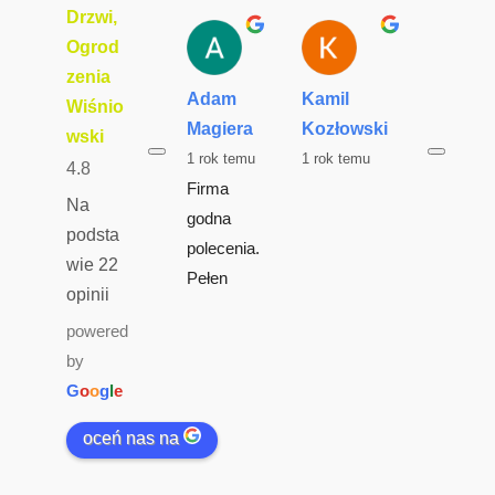
Drzwi,
Ogrod
zenia
Adam
Kamil
Hubert
Wiśnio
Magiera
Kozłowski
Starcz
wski
1 rok temu
1 rok temu
2 lata t
4.8
Firma 
Brama 
Na
godna 
garażow
podsta
polecenia. 
dobrej 
wie 22
Pełen 
jakości..
opinii
profesjon
wykonan
powered
alizm. 
termino
by
Jestem z 
doskona
G
o
o
g
l
e
ich usług 
jakość 
super 
realizacji
oceń nas na
zadowolo
montaż
ny. 