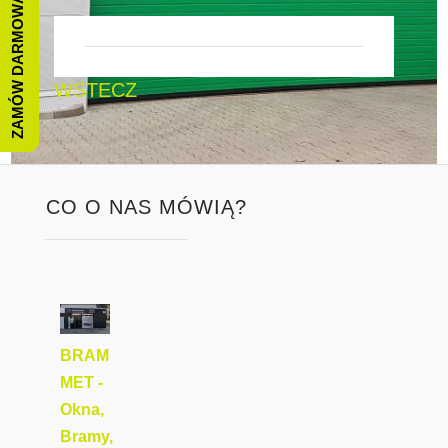
ZAMÓW DARMOWĄ WYCENĘ
WSTECZ
CO O NAS MÓWIĄ?
BRAM
MET -
Okna,
Bramy,