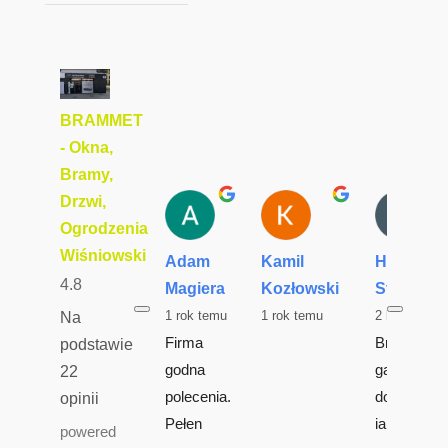
BRAMMET
- Okna,
Bramy,
Drzwi,
Ogrodzenia
Wiśniowski
Adam
Kamil
Hubert
4.8
Magiera
Kozłowski
Starczyk
1 rok temu
1 rok temu
2 lata temu
Na
Firma 
Brama 
podstawie
godna 
garażowa 
22
polecenia. 
dobrej 
opinii
Pełen 
jakości.. 
powered