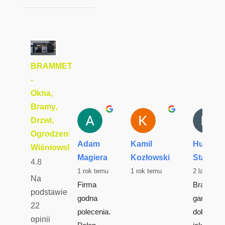
BRAMMET
-
Okna,
Bramy,
Drzwi,
Ogrodzenia
Adam
Kamil
Hubert
Wiśniowski
Magiera
Kozłowski
Starczy
4.8
1 rok temu
1 rok temu
2 lata tem
Na
Firma 
Brama 
podstawie
godna 
garażowa
22
polecenia. 
dobrej 
opinii