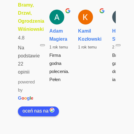
Bramy,
Drzwi,
Ogrodzenia
Wiśniowski
Adam
Kamil
Hubert
4.8
Magiera
Kozłowski
Starczyk
1 rok temu
1 rok temu
2 lata temu
Na
Firma 
Brama 
podstawie
godna 
garażowa 
22
polecenia. 
dobrej 
opinii
Pełen 
jakości.. 
powered
profesjon
wykonanie 
by
alizm. 
terminowe 
G
o
o
g
l
e
Jestem z 
doskonała 
oceń nas na
ich usług 
jakość 
super 
realizacji 
zadowolo
montażu