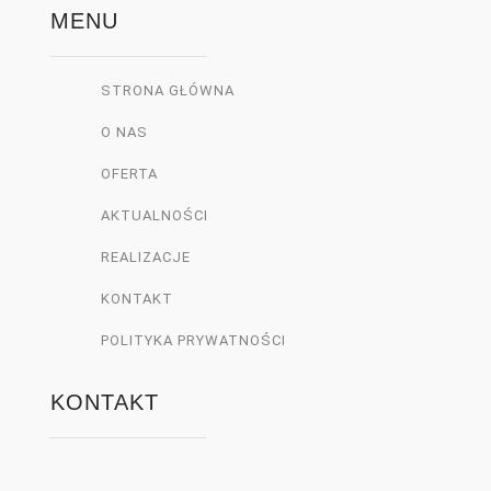
ny. 
MENU
Montaz 
na czas  
STRONA GŁÓWNA
zgodnie z 
umowa. 
O NAS
Ekipa 
OFERTA
montując
a pełna 
AKTUALNOŚCI
fachura. 
REALIZACJE
Pozdrawi
KONTAKT
am
POLITYKA PRYWATNOŚCI
KONTAKT