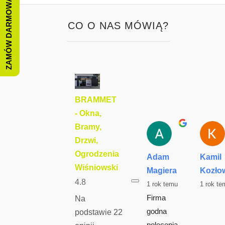
ZAMÓW DARMOWĄ WYCENĘ
CO O NAS MÓWIĄ?
BRAMMET
- Okna,
Bramy,
Drzwi,
Ogrodzenia
Adam
Kamil
Wiśniowski
Magiera
Kozło
4.8
1 rok temu
1 rok te
Firma 
Na
godna 
podstawie 22
polecenia. 