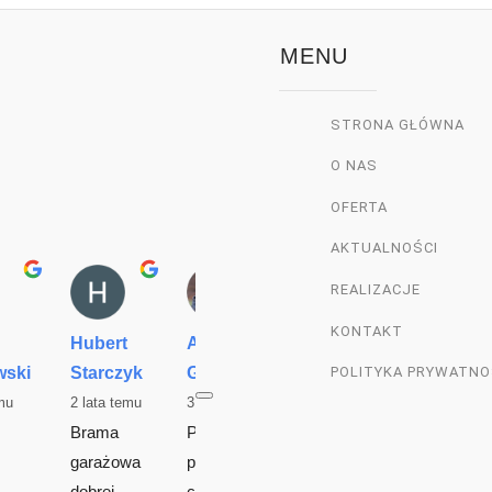
MENU
STRONA GŁÓWNA
O NAS
OFERTA
AKTUALNOŚCI
REALIZACJE
KONTAKT
Hubert
Adrian
Grzegorz
Agnies
wski
Starczyk
Grzesiczek
Ba
Godle
POLITYKA PRYWATNO
mu
2 lata temu
3 lata temu
3 lata temu
3 lata te
Brama 
Prawdziwi 
Jestem 
garażowa 
profesjonaliś
bardzo 
dobrej 
ci. Niewielki 
zadowol