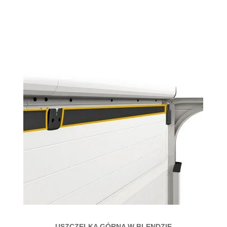
USZCZELKA GÓRNA W BLENDZIE