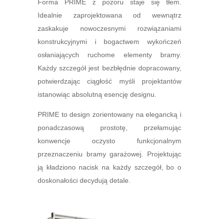
Forma PRIME z pozoru staje się tłem.
Idealnie zaprojektowana od wewnątrz
zaskakuje nowoczesnymi rozwiązaniami
konstrukcyjnymi i bogactwem wykończeń
osłaniających ruchome elementy bramy.
Każdy szczegół jest bezbłędnie dopracowany,
potwierdzając ciągłość myśli projektantów
istanowiąc absolutną esencję designu.
PRIME to design zorientowany na elegancką i
ponadczasową prostotę, przełamując
konwencje oczysto funkcjonalnym
przeznaczeniu bramy garażowej. Projektując
ją kładziono nacisk na każdy szczegół, bo o
doskonałości decydują detale.