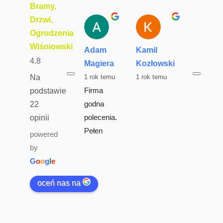
Bramy,
Drzwi,
Ogrodzenia
Wiśniowski
Adam
Kamil
Hubert
4.8
Magiera
Kozłowski
Starcz
1 rok temu
1 rok temu
2 lata t
Na
Firma 
Brama 
podstawie
godna 
garażow
22
polecenia. 
dobrej 
opinii
Pełen 
jakości..
powered
profesjon
wykonan
by
alizm. 
termino
G
o
o
g
l
e
Jestem z 
doskona
oceń nas na
ich usług 
jakość 
super 
realizacji
zadowolo
montaż