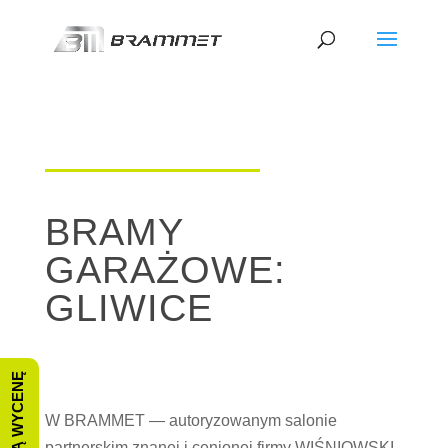
BRAMY
GARAŻOWE:
GLIWICE
W BRAMMET — autoryzowanym salonie
partnerskim znanej i cenionej firmy WIŚNIOWSKI