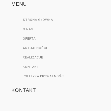
ny. 
MENU
Montaz 
na czas  
STRONA GŁÓWNA
zgodnie z 
umowa. 
O NAS
Ekipa 
OFERTA
montując
a pełna 
AKTUALNOŚCI
fachura. 
REALIZACJE
Pozdrawi
KONTAKT
am
POLITYKA PRYWATNOŚCI
KONTAKT