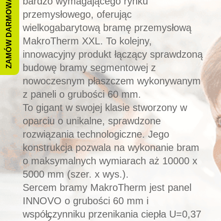
ZAMÓW DARMOWĄ WYCENĘ
bardzo wymagającego rynku
przemysłowego, oferując
wielkogabarytową bramę przemysłową
MakroTherm XXL. To kolejny,
innowacyjny produkt łączący sprawdzoną
budowę bramy segmentowej z
nowoczesnym płaszczem wykonywanym
z paneli o grubości 60 mm.
To gigant w swojej klasie stworzony w
oparciu o unikalne, sprawdzone
rozwiązania technologiczne. Jego
konstrukcja pozwala na wykonanie bram
o maksymalnych wymiarach aż 10000 x
5000 mm (szer. x wys.).
Sercem bramy MakroTherm jest panel
INNOVO o grubości 60 mm i
współczynniku przenikania ciepła U=0,37
2