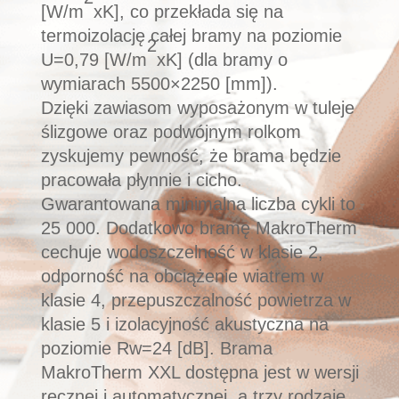
[W/m
xK], co przekłada się na
termoizolację całej bramy na poziomie
2
U=0,79 [W/m
xK] (dla bramy o
wymiarach 5500×2250 [mm]).
Dzięki zawiasom wyposażonym w tuleje
ślizgowe oraz podwójnym rolkom
zyskujemy pewność, że brama będzie
pracowała płynnie i cicho.
Gwarantowana minimalna liczba cykli to
25 000. Dodatkowo bramę MakroTherm
cechuje wodoszczelność w klasie 2,
odporność na obciążenie wiatrem w
klasie 4, przepuszczalność powietrza w
klasie 5 i izolacyjność akustyczna na
poziomie Rw=24 [dB]. Brama
MakroTherm XXL
dostępna jest w wersji
ręcznej i automatycznej, a trzy rodzaje